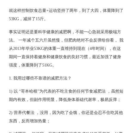
就这样控制饮食总量+运动坚持了两年，到了大四，体重降到了
53KG，减掉了15斤。
事实证明还是要科学健康的减肥啊，不能一心急就采用极端方
法。 一年减个五六斤虽然慢，但肥肉绝对不会反弹给你看 。我
从2013年毕业53KG的体重一直维持到现在（4年时间），在这
期间一直保持着健身和健康饮食的良好习惯，最近加强了健身
强度，体重降到了51KG。
1. 我用过哪些不靠谱的减肥方法？
1) 以 “哥本哈根”为代表的不吃主食的任何节食减肥法 ，虽然短
期内有效，但副作用明显，降低身体基础代谢率，极易反弹；
2) 营养代餐法 ，没用，因为吃了会饿，你还是会忍不住吃其他
东西，反而增加热量；