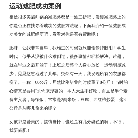
运动减肥成功案例
相信很多美眉帅锅的减肥路都是一波三折吧，漫漫减肥路上的
你是否正在找寻着成功的减肥方法呢，下面我介绍一位减肥成
功美女的减肥经历吧，看看对你是否有帮助呢！
肥胖，让我非常自卑，我难过的时候就只能偷偷掉眼泪！学生
时代，似乎从没被什么难倒过，很多事情都轻松解决。难题，
就在毕业之后开始了！上班之后整个人身心放松，运动明显减
少，晃晃悠悠地过了几年。突然有一天，我发现所有的衣服都
瘦了。一称，60公斤，居然比刚毕业的时候重了8公斤！当时的
心情真是要用“恐怖来形容的！本人天生不好吃，而且是半个素
食主义者，每顿饭，常常是2两米饭，豆腐、西红柿炒蛋，这8
公斤是从哪儿偷来的呢？
女孩都是爱美的，揽镜自怜，也还是有几分姿色的啊，不行，
我要减肥！