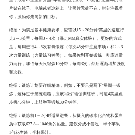
片贴在镜子、电脑或者冰箱上，让照片无处不在，时刻注视着
你，激励你走向新的目标。
绝招：为满足基本健康要求，应该以15～20分钟/英里的速度行
走2～3英里，每周3～4次（暴走MM真实体验）。更好的方式
是，每周进行4～5次有氧锻炼（每次45分钟注意事项）和2～3
次力量训练（力量练习种类）。如果你刚开始锻炼，则应该量
力而行，哪怕每天只锻炼10分钟，每周3次，然后逐渐增加强度
和次数。
绝招：锻炼计划要详细精确，例如，不要只是写下“星期一锻
炼，这样过于笼统粗糙，应该写出“瑜伽训练班，时速4英里跑
步机45分钟，上肢举重锻炼30分钟等。
绝招：锻炼前1～2小时适量进餐，从摄入的碳水化合物和蛋白
质中获取627.8～1046焦的热量。建议分成小份吃：半个苹果，
1勺花生酱，半杯果汁。