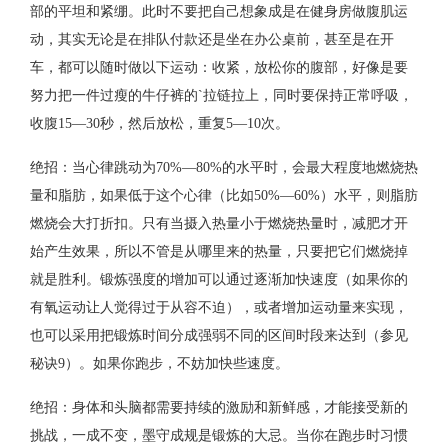
部的平坦和紧绷。此时不要把自己想象成是在健身房做腹肌运
动，其实无论是在排队付款还是坐在办公桌前，甚至是在开
车，都可以随时做以下运动：收紧，放松你的腹部，好像是要
努力把一件过瘦的牛仔裤的`拉链拉上，同时要保持正常呼吸，
收腹15—30秒，然后放松，重复5—10次。
绝招：当心律跳动为70%—80%的水平时，会最大程度地燃烧热
量和脂肪，如果低于这个心律（比如50%—60%）水平，则脂肪
燃烧会大打折扣。只有当摄入热量小于燃烧热量时，减肥才开
始产生效果，所以不管是从哪里来的热量，只要把它们燃烧掉
就是胜利。锻炼强度的增加可以通过逐渐加快速度（如果你的
有氧运动让人觉得过于从容不迫），或者增加运动量来实现，
也可以采用把锻炼时间分成强弱不同的区间时段来达到（参见
秘诀9）。如果你跑步，不妨加快些速度。
绝招：身体和头脑都需要持续的激励和新鲜感，才能接受新的
挑战，一成不变，墨守成规是锻炼的大忌。当你在跑步时习惯