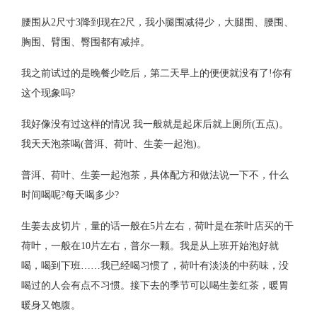
腰围从2尺寸3降到现在2尺，我小腿围减得少，大腿围、腰围、
胸围、臂围、臀围都有减掉。
我之前试过的是晚餐少吃后，第二天早上的便便就没有了!你有
这个现象吗?
我好像没有过这样的情况 我一般就是起床后就上厕所(五点)。
我天天泡茶喝(普洱、荷叶、生姜一起泡)。
普洱、荷叶、生姜一起泡茶，具体配方和做法说一下不，什么
时间喝呢?每天喝多少?
生姜去皮切片，量的话一般在5片左右，荷叶是在茶叶店买的干
荷叶，一般在10片左右，普尔一颗。我是从上班开始泡好就
喝，喝到下班……我已经喝习惯了，荷叶有淡淡的中药味，没
喝过的人会有点不习惯。接下去的季节可以喝生姜红茶，暖胃
暖身又饱腹。