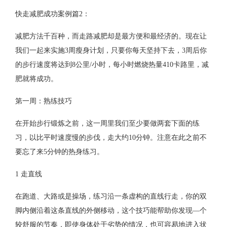
快走减肥成功案例篇2：
减肥方法千百种，而走路减肥却是最方便和最经济的。现在让
我们一起来实施3周瘦身计划，只要你每天坚持下去，3周后你
的步行速度将达到8公里/小时，每小时燃烧热量410卡路里，减
肥就将成功。
第一周：熟练技巧
在开始步行锻炼之前，这一周里我们至少要做两套下面的练
习，以比平时速度慢的步伐，走大约10分钟。注意在此之前不
要忘了来5分钟的热身练习。
1 走直线
在跑道、大路或是操场，练习沿一条虚构的直线行走，你的双
脚内侧沿着这条直线的外侧移动，这个技巧能帮助你发现—个
较舒服的节奏，即使身体处于劣势的情况，也可容易地进入状