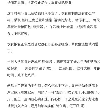
始痛定思痛，决定停止暴食，重新减肥瘦身。
这个时候节食已经被我打入冷宫了，饮食控制也没有那么严
格，采取 控制进食总量和油脂+运动的方法， 循序渐进。 每天
早餐吃杂粮面包+燕麦粥，中午和晚上吃食堂，戒掉甜食和零
食，不吃宵夜。
饮食恢复正常之后食欲没有以前那么旺盛，暴食症慢慢就消退
了。
当时大学体育兴趣班有 瑜伽课 ，我把荒废了好几年的柔韧功又
捡起来， 一周去操场跑步 3次 ，一次跑10圈。 这样大概一年的
时间，减了七八斤。
然后到了苦逼的平台期，怎么也减不下去，又开始动歪脑筋上
淘宝论坛看减肥药，网购了一种“泰药”，吃了几个月倒是瘦了5
斤，但是一运动就心跳加速开始心悸，于是减肥药这个方法也
被我打入冷宫，还是踏踏实实的“管住嘴，迈开腿”吧。