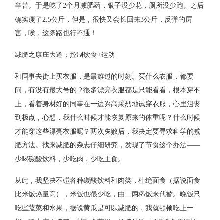
辛苦。于是吃了2个月减肥药，银子没少花，厕所没少跑。之后
确实瘦了2.5公斤，但是，很快又会长回来3公斤，反弹的厉
害，唉，这条路也行不通！
减肥之康庄大道：控制饮食+运动
和同事去街上买衣服，是最难过的时刻。买什么衣服，都要
问，有没有最大号的？很多漂亮衣服都是只能看看，根本穿不
上，看着身材好的同事在一边兴高采烈地试穿衣服，心里沮丧
到极点，心想，我什么时候才能恢复原来的体重呢？什么时候
才能穿这些漂亮衣服呢？两次失败后，我决定要寻求科学的减
肥方法。找来减肥的杂志仔细研究，发现了节食这个办法——
少喝碳酸饮料，少吃肉，少吃主食。
从此，我坚决不碰各种碳酸饮料和肉类，杜绝面食（据说面食
比米饭热量高），米饭也很少吃，由二两稀饭来代替。晚饭只
吃些蔬菜和水果，据说黄瓜是可以减肥的，我就顿顿吃上一