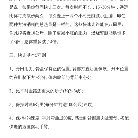
是说，如果你每周快走三次。每次时间不长，15~30分钟，远远
比你每周散步两次，每次走上一两个小时更能减小肚腩，即使
两种方法消耗的总热量是一样的。这些快速走路能在八周里让
你减掉将近10公斤。除了更减小腹的肥肉，燃烧臀腿脂肪也多
了3倍，总体重多减了4倍。
三、快走基本5守则
1、丹田用力, 骨盘保持正的位置, 背部打直尽量伸展。丹田位置
约在肚脐下方7公分, 体内腹部与背部中心处;
2、比平时走路迈更大的步子(约2~3成);
3、保持时速6公里(每分钟前进100公尺)速度;
4、保持4的速度, 手肘弯曲成90度, 感觉到背部肌肉被牵动, 搭配
快走的速度摆动手臂;