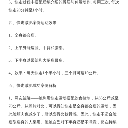
5、快走过程中搭配后续介绍的蹲屈与伸展动作, 每周三次, 每次
快走20分钟至1小时。
四、快走减肥案例运动效果
1、全身都会瘦。
2、上半身能瘦脸、手臂和腹部。
3、下半身以臀部和大腿瘦最多。
4、效果：每天快走1个半小时，三个月可瘦10公斤。
五、快走减肥成功案例解析
1、网友兰陵——她利用快走运动搭配饮食控制，从85公斤减至
70公斤。从照片对比，可以得知快走是全身都会瘦的运动，因
此脸颊肉也减少了，所以变得比较骨感。因此，快走不适合脸
瘦型扁身的人采用。但她自己对下半身还是不满意，仍在持续