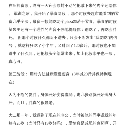
在压抑食欲，终有一天它会原封不动的把减下来的肉全还给你
。 军训之后，我开始了暴食阶段 ，那个时候去超市能看到的零
食几乎全买，最多一顿能吃两个pizza加若干零食。暴食的时候
脑袋里还有一个理性的声音不停地提醒你：别吃了，再吃会胖
死。 但那个时候什么都听不进去，只会不断发出“我要吃”的信
号 ，就这样狂吃了小半年，又胖回了120多斤。那时候也不知
道中了什么邪，还把额头全部露出来，加上化妆水平也一般，
真心丑。
第三阶段： 用对方法健康缓慢瘦身（3年减20斤并保持到现
在）
因为不断的复胖，身体开始变得虚弱，走几步路就开始浑身大
汗。而且，胖真的很显老。
大二那一年，我遇到了现在的老公，当时被他的同事说我的年
龄有26岁（当时只有19岁好吗），爱情真是减肥的良药啊，开