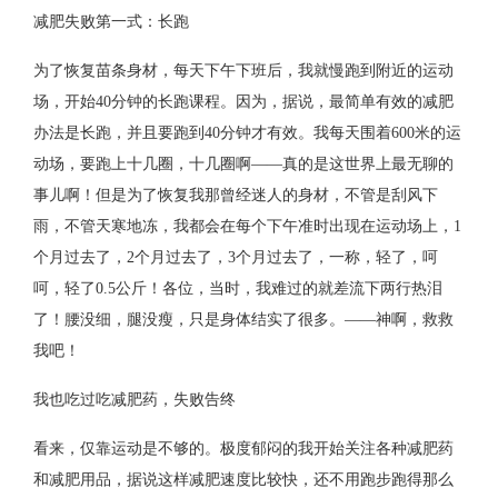
减肥失败第一式：长跑
为了恢复苗条身材，每天下午下班后，我就慢跑到附近的运动
场，开始40分钟的长跑课程。因为，据说，最简单有效的减肥
办法是长跑，并且要跑到40分钟才有效。我每天围着600米的运
动场，要跑上十几圈，十几圈啊——真的是这世界上最无聊的
事儿啊！但是为了恢复我那曾经迷人的身材，不管是刮风下
雨，不管天寒地冻，我都会在每个下午准时出现在运动场上，1
个月过去了，2个月过去了，3个月过去了，一称，轻了，呵
呵，轻了0.5公斤！各位，当时，我难过的就差流下两行热泪
了！腰没细，腿没瘦，只是身体结实了很多。——神啊，救救
我吧！
我也吃过吃减肥药，失败告终
看来，仅靠运动是不够的。极度郁闷的我开始关注各种减肥药
和减肥用品，据说这样减肥速度比较快，还不用跑步跑得那么