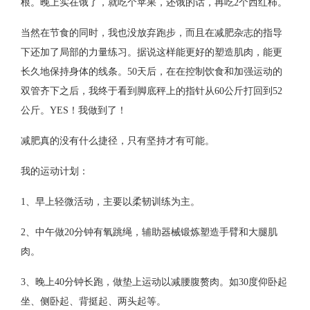
根。晚上实在饿了，就吃个苹果，还饿的话，再吃2个西红柿。
当然在节食的同时，我也没放弃跑步，而且在减肥杂志的指导
下还加了局部的力量练习。据说这样能更好的塑造肌肉，能更
长久地保持身体的线条。50天后，在在控制饮食和加强运动的
双管齐下之后，我终于看到脚底秤上的指针从60公斤打回到52
公斤。YES！我做到了！
减肥真的没有什么捷径，只有坚持才有可能。
我的运动计划：
1、早上轻微活动，主要以柔韧训练为主。
2、中午做20分钟有氧跳绳，辅助器械锻炼塑造手臂和大腿肌
肉。
3、晚上40分钟长跑，做垫上运动以减腰腹赘肉。如30度仰卧起
坐、侧卧起、背挺起、两头起等。