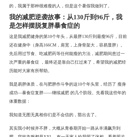
的，我属于那种很难瘦的人，但是这个暑假我做到了。
我的减肥逆袭故事：从130斤到96斤，我
是怎样摆脱复胖暴食症的
这是我减肥健身的第10个年头，从最胖130斤到最瘦96斤，目前
还在健身中（身高166CM，肩宽，上身骨架大，容易显胖）。
先后用过节食、吃减肥药等任何能瘦的方法，减肥期间患过一
次严重的暴食症 ，最终还是靠自己扛过来了，希望我的减肥经
历能对大家有所帮助。
我是易胖体质，在与肥胖作斗争的这10个年头里，经历了 瘦身
成功—暴食症复胖——继续减肥 的几个阶段。先看我这些年的
体重数据：
我知道无图无真相你们是不会信的，豁出去了。
其实我小时候并不胖，大概从青春期开始一路从丰满飙升到
肥，穿的衣服都是XXL。有一天家人给我照了张相，看着照片