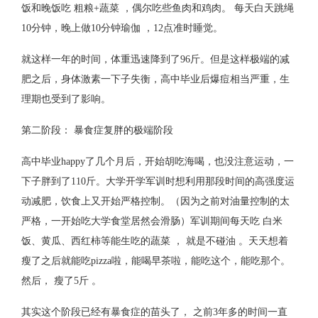
饭和晚饭吃 粗粮+蔬菜 ，偶尔吃些鱼肉和鸡肉。 每天白天跳绳
10分钟，晚上做10分钟瑜伽 ，12点准时睡觉。
就这样一年的时间，体重迅速降到了96斤。但是这样极端的减
肥之后，身体激素一下子失衡，高中毕业后爆痘相当严重，生
理期也受到了影响。
第二阶段： 暴食症复胖的极端阶段
高中毕业happy了几个月后，开始胡吃海喝，也没注意运动，一
下子胖到了110斤。大学开学军训时想利用那段时间的高强度运
动减肥，饮食上又开始严格控制。（因为之前对油量控制的太
严格，一开始吃大学食堂居然会滑肠）军训期间每天吃 白米
饭、黄瓜、西红柿等能生吃的蔬菜 ， 就是不碰油 。天天想着
瘦了之后就能吃pizza啦，能喝早茶啦，能吃这个，能吃那个。
然后， 瘦了5斤 。
其实这个阶段已经有暴食症的苗头了， 之前3年多的时间一直