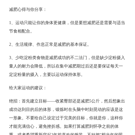
减肥心得与你分享：
1、运动只能让你的身体更健康，但是要想减肥还是需要与适当
节食相配合。
2、生活规律、作息正常是减肥的基本保证。
3、少吃淀粉类食物是减肥成功的不二法门，但是缺少淀粉摄入
量人的耐力会降低，所以在集中减肥期过后还是要保证每天一
定淀粉量的摄入，主要以运动保持体形。
给大家运动的建议：
绝招：首先建立目标——收紧臀部还是减肥5公斤，然后想象出
成功达到目的后的体形，锻炼时在头脑中时刻晃动的应该是这
一形象。不要给自己设定过于完美的目标，你就是你，这样你
才能充满信心，避免挫折感。如果打算减肥到怀孕之前的体
重，或者希望重新穿起2年前喜欢的服装，不妨把“想当年的照