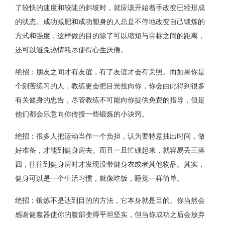
了较快的速度和较陡的斜坡时，就应该开始着手改变已经形成
的状态。成功减肥和成功塑身的人总是不停地改变自己锻炼的
方式和强度，这样做的目的除了可以缩短与目标之间的距离，
还可以避免热情耗尽使得心生厌倦。
绝招：朋友之间才有友谊，有了友谊才会有关照。而如果你是
个刻苦练习的人，教练更会把目光投向你，你会由此得到很多
有关健身的忠告，尽管教练不可能向你提供免费的指导，但是
他们都会乐意向你传授一些锻炼的小诀窍。
绝招：很多人把运动当作一个负担，认为要特意抽出时间，做
好准备，才能到健身房去。而且一旦忙碌起来，就容易丢三落
四，往往到健身房时才发现没带健身衣或者其他物品。其实，
健身可以是一个生活习惯，就像吃饭，睡觉一样简单。
绝招：锻炼不是达到目的的方法，它本身就是目的。你当然会
感谢健腹器使你的腹部变得平坦坚实，但当你成功之后会放弃