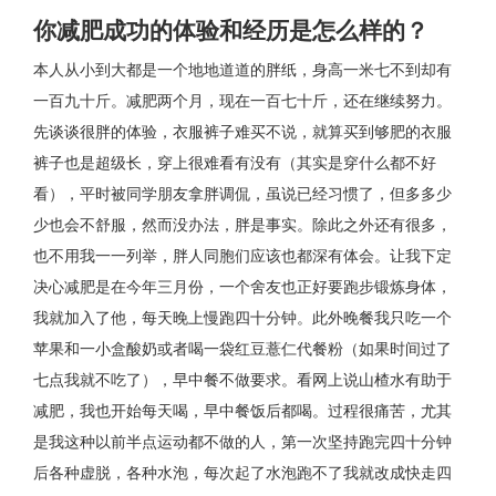
你减肥成功的体验和经历是怎么样的？
本人从小到大都是一个地地道道的胖纸，身高一米七不到却有
一百九十斤。减肥两个月，现在一百七十斤，还在继续努力。
先谈谈很胖的体验，衣服裤子难买不说，就算买到够肥的衣服
裤子也是超级长，穿上很难看有没有（其实是穿什么都不好
看），平时被同学朋友拿胖调侃，虽说已经习惯了，但多多少
少也会不舒服，然而没办法，胖是事实。除此之外还有很多，
也不用我一一列举，胖人同胞们应该也都深有体会。让我下定
决心减肥是在今年三月份，一个舍友也正好要跑步锻炼身体，
我就加入了他，每天晚上慢跑四十分钟。此外晚餐我只吃一个
苹果和一小盒酸奶或者喝一袋红豆薏仁代餐粉（如果时间过了
七点我就不吃了），早中餐不做要求。看网上说山楂水有助于
减肥，我也开始每天喝，早中餐饭后都喝。过程很痛苦，尤其
是我这种以前半点运动都不做的人，第一次坚持跑完四十分钟
后各种虚脱，各种水泡，每次起了水泡跑不了我就改成快走四