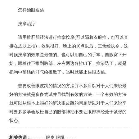
怎样治眼皮跳
按摩治疗
请用推肝胆经法进行推拿按摩(可以隔着衣服推，也可以直
接在皮肤上推)，效果很好。晚上的10点以后，三焦经执令，这
时候按摩的效果是最佳的。也可以用自己的手掌，自腋窝下开
始，顺着往下推到胯部，左右两边各推81下，推渗透了，就是
把胸中郁结的肝气给推散了，当时就能止住眼皮跳。
想要改善眼皮跳的情况的方法并不多所以对于人们来说最
好的方法就是多多尝试并且找到有效的方法，一个有效的方法
就可以从根本上很好的解决眼皮跳的问题所以对于人们来说平
时要多多学会放松自己的眼部神经不要让眼部神经处于紧张的
状态。
相关热词：
,,,,,,,,,,,,眼皮,眼跳,,,,,,,,,,