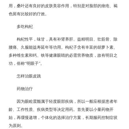
用，桑叶还有良好的皮肤美容作用，特别是对脸部的痤疮、褐
色斑有比较好的疗效。
多吃枸杞
枸杞性平，味甘，具有补肾养肝、益精明目、壮筋骨、除
腰痛、久服能益寿延年等功用。枸杞子含有丰富的胡萝卜素、
多种维生素和钙、铁等健康眼睛的必需营养物质，故有明目之
功，俗称“明眼子”。
怎样治眼皮跳
药物治疗
因为眼睑震颤属于轻度眼部疾病，所以一般应根据患者年
龄、工作性质、疾病类型等决定用药。首先要以小量药物开
始，再缓慢递增，个体化的选择治疗方案，长期服药控制症状
为原则。