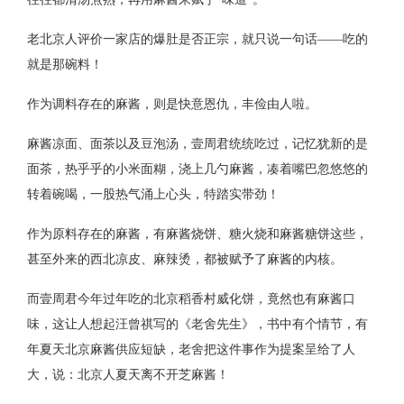
老北京人评价一家店的爆肚是否正宗，就只说一句话——吃的
就是那碗料！
作为调料存在的麻酱，则是快意恩仇，丰俭由人啦。
麻酱凉面、面茶以及豆泡汤，壹周君统统吃过，记忆犹新的是
面茶，热乎乎的小米面糊，浇上几勺麻酱，凑着嘴巴忽悠悠的
转着碗喝，一股热气涌上心头，特踏实带劲！
作为原料存在的麻酱，有麻酱烧饼、糖火烧和麻酱糖饼这些，
甚至外来的西北凉皮、麻辣烫，都被赋予了麻酱的内核。
而壹周君今年过年吃的北京稻香村威化饼，竟然也有麻酱口
味，这让人想起汪曾祺写的《老舍先生》，书中有个情节，有
年夏天北京麻酱供应短缺，老舍把这件事作为提案呈给了人
大，说：北京人夏天离不开芝麻酱！