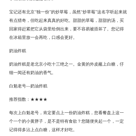
宝记还有北京“独一份”的炒草莓，虽然“炒草莓”这名字听起来就
有点猎奇，但吃起来真真的好吃。甜甜的草莓，甜甜的汤，买
回家得赶紧把它从袋里给倒出来，要不容易被捂坏了。您记得
在冰箱里放一会再吃，口感会更好。
奶油炸糕
奶油炸糕是老北京小吃十三绝之一。金黄的外皮蘸上白糖，仔
细一闻还有奶油的香气。
白魁老号—奶油炸糕
推荐指数：★★★★
每次上白魁老号，肯定要点上一份奶油炸糕，您看餐盘上这一
个一个的小黄胖子，是不是特有食欲？您随便夹起一个，一定
记得得多沾上点白糖，这样才好吃。