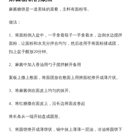
麻酱糖饼是一道美味的菜肴，主料有面粉等。
做法：
1、将面粉倒入盆中，一手拿着筷子一手拿着水，边倒水边搅拌
面粉，让面粉和水充分拌合均匀，然后改用手将面粉揉成团，
扣上盆子醒放20分钟。
2、麻酱中加入香油用勺子搅拌解开备用
案板上撒上敷面，将面团放在敷面上用擀面杖擀开成薄片状。
3、将麻酱倒在面皮上均匀的抹开。
4、将红糖撒在面皮上，沿长边将面皮卷起
将长条从一端开始盘成圆形。
5、将圆饼擀开成薄饼状，锅中抹上薄薄一层油，冷油将圆饼下