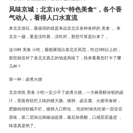
风味京城：北京10大“特色美食”，各个香
气动人，看得人口水直流
来北京游玩，最值得的就是来品尝北京各种各样的 美食 ， 来
北京一趟，要是没吃着，没吃对，那您可算是白来了 。
这10种 美食 小吃，最能展现出老北京风范，吃过8种以上的，
那您就尝对了老北京真正的地道风味了，快来看看您打卡了哪
几种？
第一种：卤煮火烧
北京传统 美食 小吃一定少不了卤煮火烧，一大碗香醇浓郁的卤
汁，里面有软烂入味的猪大肠、猪肺、卤豆腐、火烧等食材，
肥肠炖得软糯不烂，猪肺入口即化， 吃的时候先吃第一层尝尝
原味，第二层加点辣椒油提香，最后加香醋，口感层层递进 ，
味道真是绝了。