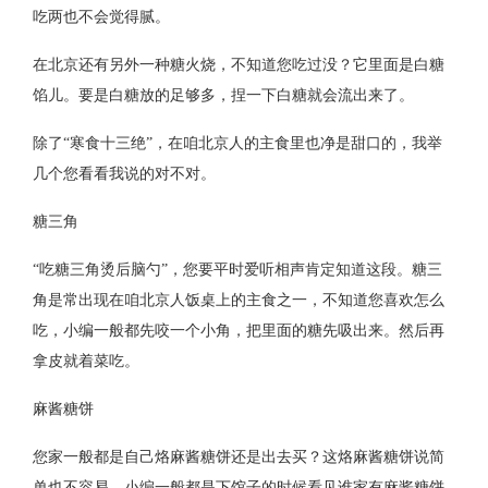
吃两也不会觉得腻。
在北京还有另外一种糖火烧，不知道您吃过没？它里面是白糖
馅儿。要是白糖放的足够多，捏一下白糖就会流出来了。
除了“寒食十三绝”，在咱北京人的主食里也净是甜口的，我举
几个您看看我说的对不对。
糖三角
“吃糖三角烫后脑勺”，您要平时爱听相声肯定知道这段。糖三
角是常出现在咱北京人饭桌上的主食之一，不知道您喜欢怎么
吃，小编一般都先咬一个小角，把里面的糖先吸出来。然后再
拿皮就着菜吃。
麻酱糖饼
您家一般都是自己烙麻酱糖饼还是出去买？这烙麻酱糖饼说简
单也不容易，小编一般都是下馆子的时候看见谁家有麻酱糖饼