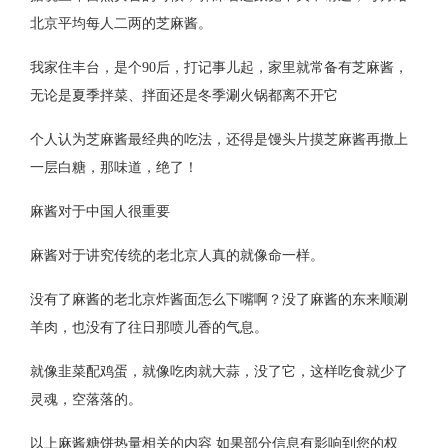
北京平均每人二两的芝麻酱。
我家住丰台，是个90后，打记事儿起，家里就常备有芝麻酱，
无论是夏季拌菜、拌面还是冬季涮火锅都离不开它
个人认为芝麻酱最经典的吃法，还得是馒头片摸芝麻酱再撒上
一层白糖，那味道，绝了！
麻酱对于中国人很重要
麻酱对于讲究传统的老北京人真的就像命一样。
没有了麻酱的老北京炸酱面怎么下嘴啊？没了麻酱的东来顺涮
羊肉，也没有了往日那喷儿香的气息。
就像韭菜配鸡蛋，就像吃肉就大蒜，没了它，这样吃食就少了
灵魂，空落落的。
以上麻酱糖饼热量相关的内容 如果部分信息有影响到您的权