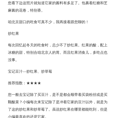
您看下边这照片就知道它家的酱料有多足了。包裹着红糖和芝
麻酱的花卷，特别香。
咱北京甜口的吃食可真不少，我再接着跟您聊的！
炒红果
每次回忆起冬天的吃食时，总少不了炒红果。红果的酸，配上
冰糖的甜，特别合咱北京人的胃。而且红果消食儿，多吃点也
没事。
宝记豆汁—炒红果、炒草莓
推荐指数：★★★★
您一般去宝记除了买豆汁，是不是都会顺带着买袋粉丝或是买
颗酸菜？小编每次来宝记除了是冲着它家的豆汁以外，就是为
了这的炒红果和炒草莓了。虽说炒红果在哪里都能吃到，但是
小编最喜欢的还是它家。