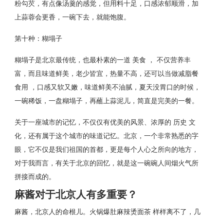
粉勾芡，有点像汤羹的感觉，但用料十足，口感浓郁顺滑，加
上蒜蓉会更香，一碗下去，就能饱腹。
第十种：糊塌子
糊塌子是北京最传统，也最朴素的一道 美食 ， 不仅营养丰
富，而且味道鲜美，老少皆宜，热量不高，还可以当做减脂餐
食用 ，口感又软又嫩，味道鲜美不油腻，夏天没胃口的时候，
一碗稀饭，一盘糊塌子，再蘸上蒜泥儿，简直是完美的一餐。
关于一座城市的记忆，不仅仅有优美的风景、浓厚的 历史 文
化，还有属于这个城市的味道记忆。北京，一个非常熟悉的字
眼，它不仅是我们祖国的首都，更是每个人心之所向的地方，
对于我而言，有关于北京的回忆，就是这一碗碗人间烟火气所
拼接而成的。
麻酱对于北京人有多重要？
麻酱，北京人的命根儿。火锅爆肚麻辣烫面茶 样样离不了，几