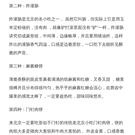
第二种：炸灌肠
炸灌肠是北京的名小吃之一， 虽然它叫肠，但实际上它是用玉
米淀粉做的，没有肉 ，就像驴打滚里面没有“驴”一样，炸灌肠
讲究切成菱形状，中间薄，边缘略厚，并且要用猪油炸，这样
炸出的灌肠香气四溢，口感是边脆里软，一口吃下去能听见酥
脆的声音。
第三种：麻酱糖饼
薄脆香酥的面皮里裹着满满的馅麻酱和红糖，又香又甜 ，糖浆
很稀并且分布得很均匀，热乎乎的麻酱红糖会流心，在唇齿中
爆浆的感觉太棒了，一定要趁热吃，甜味回味悠长。
第四种：门钉肉饼
来北京一定要吃形似于门钉的传统老北京小吃门钉肉饼，饼的
肉馅大多是猪肉大葱馅和牛肉大葱馅的， 外皮金黄，口感香脆