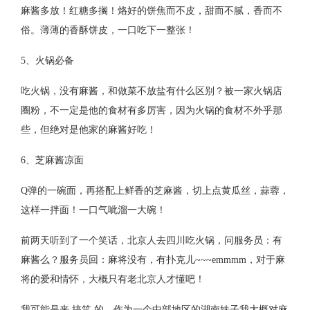
麻酱多放！红糖多搁！烙好的饼焦而不皮，甜而不腻，香而不
俗。薄薄的香酥饼皮，一口吃下一整张！
5、火锅必备
吃火锅，没有麻酱，和做菜不放盐有什么区别？被一家火锅店
圈粉，不一定是他的食材有多厉害，因为火锅的食材不外乎那
些，但绝对是他家的麻酱好吃！
6、芝麻酱凉面
Q弹的一碗面，再搭配上鲜香的芝麻酱，切上点黄瓜丝，蒜蓉，
这样一拌面！一口气呲溜一大碗！
前两天听到了一个笑话，北京人去四川吃火锅，问服务员：有
麻酱么？服务员回：麻将没有，有扑克儿~~~emmmm，对于麻
将的爱和情怀，大概只有老北京人才懂吧！
我可能是来 搞笑 的，作为一个中部地区的湖南妹子我大概对麻