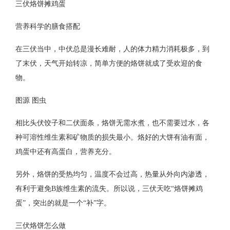
三伏烙饼摊鸡蛋
营养科学的膳食搭配
在三伏当中，中伏总是漫长难耐，人的体力精力消耗极多，到
了末伏，天气开始转凉，简单方便的烙饼就成了受欢迎的食
物。
图源 图虫
相比头伏饺子和二伏面条，烙饼无需水煮，也不需要过水，各
种可溶性维生素和矿物质的损失最小。烙好的大饼有油有面，
鸡蛋中还有高蛋白，营养充分。
另外，烙饼的受热均匀，温度不会过高，热量从外向内渗透，
有利于避免B族维生素的流失。所以说，三伏天吃“烙饼摊鸡
蛋”，突出的就是一个“补”字。
三伏烙饼怎么做