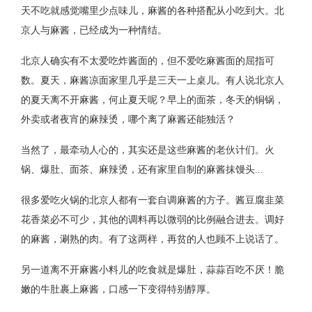
天不吃就感觉嘴里少点味儿，麻酱的各种搭配从小吃到大。北
京人与麻酱，已经成为一种情结。
北京人确实有不太爱吃炸酱面的，但不爱吃麻酱面的屈指可
数。夏天，麻酱凉面家里几乎是三天一上桌儿。有人说北京人
的夏天离不开麻酱，何止夏天呢？早上的面茶，冬天的铜锅，
外卖或者夜宵的麻辣烫，哪个离了麻酱还能独活？
当然了，最牵动人心的，其实还是这些麻酱的老伙计们。火
锅、爆肚、面茶、麻辣烫，还有家里自制的麻酱抹馒头...
很多爱吃火锅的北京人都有一套自调麻酱的方子。酱豆腐韭菜
花香菜必不可少，其他的调料再以微弱的比例融合进去。调好
的麻酱，涮熟的肉。有了这两样，再贫的人也顾不上说话了。
另一道离不开麻酱小料儿的吃食就是爆肚，蒜蒜百吃不厌！脆
嫩的牛肚裹上麻酱，口感一下变得特别醇厚。