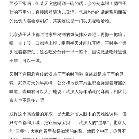
面茶不常喝，但某天突然喝到一碗的话，会特别幸福！腮帮子
壮的不用勺，直接顺着碗边儿吸溜。气息均匀的话麻酱和面茶
的比例入嘴会刚刚好，其实这也是一门功夫呢哈哈哈。
北京孩子从小都吃过家里秘制的馒头抹麻酱吧，再撒一把糖，
哎一古！咬一口都糊上膛，咀嚼半天才能张开嘴。平时半个馒
头吃着都费劲，这么吃分分钟干掉一整个。据说撒盐吃味道也
不错，可以一试。
又到了壹周君宣传武汉热干面的时间啦 麻酱就是热干面的灵
魂，武汉每天的早高峰，公交和地铁车厢里都会弥漫着麻酱的
味道。壹周君可以大胆地说：武汉人每年消耗的麻酱，相比北
京人也不逞多让吧
或许这个高热量的东东，是无数外省人眼中的灾难性调料，但
只有帝都和江城，把它当做宝贝——武汉人的“过早”，北京人
的“三餐”，大家的胃里都是满满的麻酱。放眼全中国，你再不