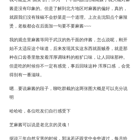
酱是没有印象的。但是了解到北方地区对麻酱的偏好，真的，
就跟我们没有辣椒不会炒菜是一个道理。上次去沈阳点个麻辣
烫，老板都会在后面加一句要不要麻酱~~~
我的观念里麻酱等同于武汉的热干面的伴酱，怎么说呢，刚开
始不太适应这个味道，后来发现其实这东西就面贼香，就是那
种在口齿香里散发着浑厚调味料的粗犷口味，让人回味那种。
但是吃的时候你不一定有感觉，事后回味这种 浑厚口感 ，会觉
得别有一番滋味。
嗯…要说麻酱的段子，聊吃群截的这两张图大概是可以充分说
明
哈哈哈，各位吃友们自行感受下
芝麻酱可以说是老北京的灵魂！
据说三年自然灾害的时候，郭沫若还跟党中央申请过，每月给