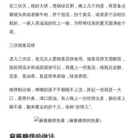
在三伏天，烙好大饼，煮锅绿豆粥，摊上几个鸡蛋，再置备点
酱猪头肉或者酱牛肉，拌个茄泥，拍个黄瓜，或者弄个凉粉扒
糕的，一家人美滋滋的吃上一顿，为即将结束的夏天圆满收个
尾。
三伏烙葱花饼
进入三伏后，老北京人爱烙葱花饼食用。做葱花饼无需醒面，
面粉用温水和成面团便可以，再撒上一些葱花，烙熟后皮酥、
层多、葱油香。真是简单易做，味道香喷。
烙饼刚出锅，馋嘴的孩子手都顾不上洗，拎起一张就是一大
口，葱香扑鼻，满口留油。有人晚上一次吃得太多，躺在床上
睡不着，翻来覆去的折个儿，俗称“折饼儿”。
麻酱糖饼的做法