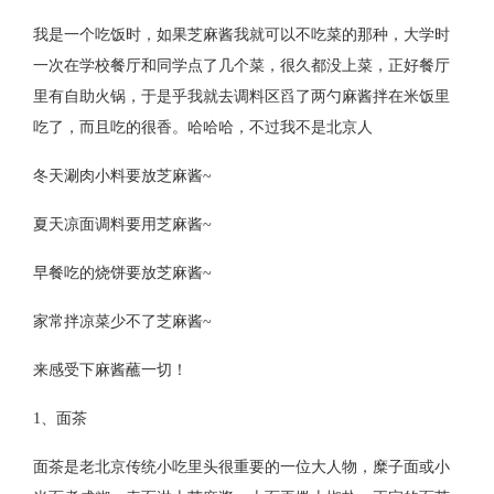
我是一个吃饭时，如果芝麻酱我就可以不吃菜的那种，大学时
一次在学校餐厅和同学点了几个菜，很久都没上菜，正好餐厅
里有自助火锅，于是乎我就去调料区舀了两勺麻酱拌在米饭里
吃了，而且吃的很香。哈哈哈，不过我不是北京人
冬天涮肉小料要放芝麻酱~
夏天凉面调料要用芝麻酱~
早餐吃的烧饼要放芝麻酱~
家常拌凉菜少不了芝麻酱~
来感受下麻酱蘸一切！
1、面茶
面茶是老北京传统小吃里头很重要的一位大人物，糜子面或小