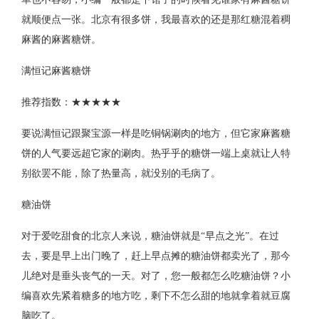
就顺便点一张。北京有很多饼，我最喜欢的还是那红糖混着稠
麻酱的麻酱糖饼。
满恒记麻酱糖饼
推荐指数：★★★★★
要说满恒记跟聚宝源一样是吃铜锅涮肉的地方，但它家麻酱糖
饼的人气要远超它家的涮肉。热乎乎的糖饼一端上桌就让人特
别欲罢不能，除了热量高，就没别的毛病了。
糖油饼
对于爱吃甜食的北京人来说，糖油饼就是“早点之光”。在过
去，要是早上出门晚了，赶上早点摊的糖油饼都卖光了，那今
儿绝对是垂头丧气的一天。对了，您一般都怎么吃糖油饼？小
编喜欢先紧着糖多的地方吃，剩下不怎么甜的地就拿着就豆腐
脑吃了。