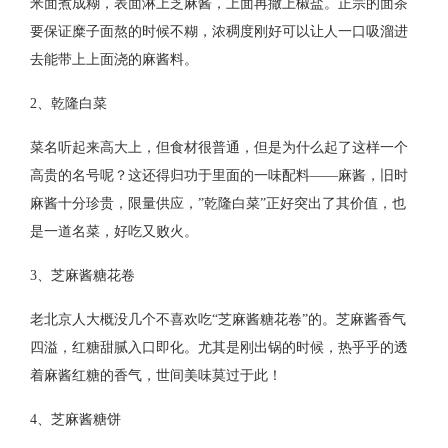
米面煮成糊，表面淋上芝麻酱，上面再撒上椒盐。正宗的面茶
要保证糜子面熬的时候不糊，浓稠度刚好可以让人一口吸溜进
去能带上上面浇的麻酱料。
2、乾隆白菜
菜名听起来高大上，但食材很普通，但是为什么起了这样一个
高贵的名号呢？这还得归功于里面的一味配料——麻酱，旧时
麻酱十分珍贵，限量供应，”乾隆白菜”正好突出了其价值，也
是一道名菜，好吃又败火。
3、芝麻酱糖花卷
老北京人大概没几个不喜欢吃“芝麻酱糖花卷”的。芝麻酱香气
四溢，红糖甜腻入口即化。尤其是刚出锅的时候，热乎乎的透
着麻酱红糖的香气，世间美味莫过于此！
4、芝麻酱糖饼