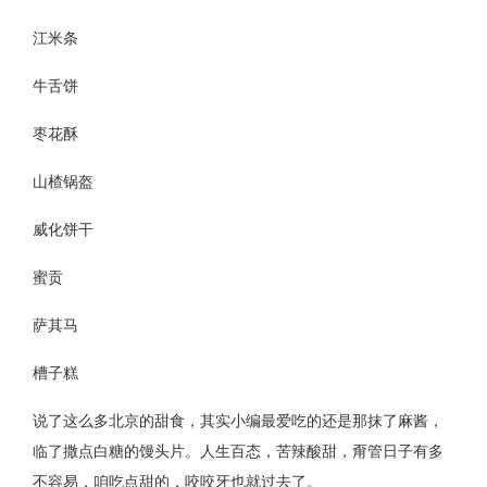
江米条
牛舌饼
枣花酥
山楂锅盔
威化饼干
蜜贡
萨其马
槽子糕
说了这么多北京的甜食，其实小编最爱吃的还是那抹了麻酱，
临了撒点白糖的馒头片。人生百态，苦辣酸甜，甭管日子有多
不容易，咱吃点甜的，咬咬牙也就过去了。