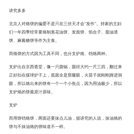
讲究多多
北京人对烙饼的偏爱不是只在三伏天才会“发作”。持家的主妇
们一年四季经常要烙制葱花油饼、发面饼、馅合子、脂油渣
饼、麻酱糖饼等作为主食。
而烙饼的方式因为工具不同，也分支炉烙、铛烙两种。
支炉出自京西斋堂，像一只圆锅，圆径大约一尺三四，翻过来
正好扣在煤球炉子上，底面全是窟窿眼，火苗子就刚刚蹿进洞
眼，所以烙出来的饼有一个一个小焦点，因为用油极少，所以
支炉烙的饼最原汁原味。
支炉
而用饼铛烙饼，两面还要抹点儿油，据讲究的人说，抹油烙的
饼与不抹油烙的饼味道不一样。