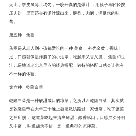
无比，饼皮虽薄且均匀，一咬开真的是爆汁 ，用筷子再轻轻按
压肉饼，里面还会有汤汁流出来，酥香，肉润，满足您的味
蕾。
第五种：焦圈
焦圈是从老人到小孩都爱吃的一种 美食 ，外壳金黄，香味十
足，口感就像是炸脆了的小油条，吃起来又香又脆， 焦圈和豆
汁儿是地道老北京早点的经典搭配，独特的搭配口感会让你有
不一样的体验。
第六种：乾隆白菜
乾隆白菜是一种酸甜咸口的凉菜，之所以叫乾隆白菜，其实就
是乾隆皇帝在大年三十晚上微服私访路过一家饭店，吃了饭菜
之后所赐， 这道菜吃起来清爽鲜甜，酸香腻口，口感层次分明
又丰富 ，味道颇为不错，是一道典型的凉拌菜。