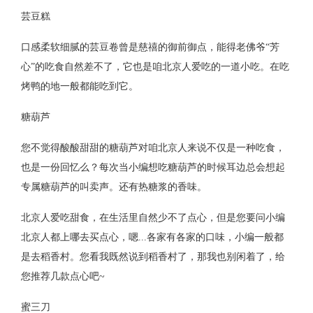
芸豆糕
口感柔软细腻的芸豆卷曾是慈禧的御前御点，能得老佛爷“芳
心”的吃食自然差不了，它也是咱北京人爱吃的一道小吃。在吃
烤鸭的地一般都能吃到它。
糖葫芦
您不觉得酸酸甜甜的糖葫芦对咱北京人来说不仅是一种吃食，
也是一份回忆么？每次当小编想吃糖葫芦的时候耳边总会想起
专属糖葫芦的叫卖声。还有热糖浆的香味。
北京人爱吃甜食，在生活里自然少不了点心，但是您要问小编
北京人都上哪去买点心，嗯...各家有各家的口味，小编一般都
是去稻香村。您看我既然说到稻香村了，那我也别闲着了，给
您推荐几款点心吧~
蜜三刀