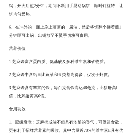
锅，开火后煎2分钟，期间不断用手晃动锅饼，顺时针旋转，让
饼均匀受热。
6、在冲外的一面上刷上薄薄的一层油，然后将饼翻个接着煎1
分钟即可出锅，出锅放至不烫手切块可食用。
营养价值
1.芝麻酱富含蛋白质、氨基酸及多种维生素和矿物质。
2.芝麻酱中含钙量比蔬菜和豆类都高得多，仅次于虾皮。
3.芝麻酱含有丰富的铁，每百克含铁高达48毫克，比猪肝高l
倍，比鸡蛋黄高6倍。
食用功效
1、延缓衰老：芝麻榨成油不但具有浓郁的香气，可促进食欲，
更有利于招牌营养素的吸收。其中含量近70%的维生素E具有优