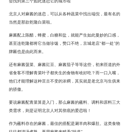
会找到第三个如此迷恋它的城市啦
北京人对麻酱的迷恋，可以从各种蔬菜中找出端倪，最有名的
当然是那款乾隆白菜啦。
麻酱配上陈醋，蜂蜜，白糖和盐，就能产生如此曼妙的口感，
甚至连乾隆都将它当做珍馐，赞口不绝，京城老店“都一处”的
牌匾也是由此而来。
还有麻酱菠菜、麻酱豇豆、麻酱茄子等等这些，初来匝道的外
省食客不理解青菜叶子都夹生的食物有啥好吃？而一口入嘴，
他们才能理解这种亘古不变的浓稠，其实就是老北京与生俱来
的骄傲。
要说麻酱配青菜算是入门，那么麻酱的蘸料、调料和原料三大
类需求，则是证明北京人对其彻底的爱恋啦！
作为蘸料存在的麻酱，最佳的搭配是涮羊肉和爆肚。这类食物
往往都清汤煮熟，再用麻酱来赋予“味道”。