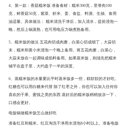
4、第一款：香菇糯米饭 准备食材：糯米300克，里脊肉100
克，鲜香菇50克，紫菜、虾米、姜、食盐、料酒、生抽、食用
油适量。具体做法： 糯米清洗干净后，加入清水，提前浸泡一
晚，然后上锅蒸熟，也可用电压力锅煮熟备用。
5、糯米饭的做法 五花肉切成肉糜，白菜心切成细丁，大蒜切
末，糯米和黄小米浸泡一个晚上备用。将五花肉糜，白菜心，
大蒜末放在一起调味成馅料备用。如果蒸米饭，则须先把糯米
铺平在盘子里，大约盘子一半的深度。
6、蒸糯米饭的水量要比平时蒸米饭多一些，糕软软的才好吃。
红糖也可以用白糖来代替 除了红枣之外，你也可以加入任何你
喜欢的干果、蜜饯之类的东西 蒸好后的糯米饭稍稍放凉一下，
口感会更好。
电饭锅做糯米饭怎么做好吃
准备红豆和糯米。红豆淘洗干净用水浸泡8小时以上。准备电饭