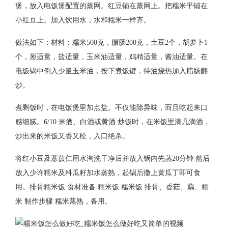
煲，放入电饭煲配置的蒸网。红豆铺在蒸网上。把糯米平铺在
小红豆上。加入饮用水，水和糯米一样齐。
做法如下：材料：糯米500克，腊肠200克，土豆2个，胡萝卜1
个，葱适量，盐适量，玉米油适量，鸡精适量，酱油适量。在
电饭锅中倒入少量玉米油，按下煮饭键，待油烧热加入腊肠翻
炒。
煮剩饭时，在电饭煲里加点盐。不仅能除异味，而且吃起来口
感细腻。6/10 米酒、白酒或黄酒 炒饭时，在米饭里滴几滴酒，
炒出来的米饭又香又松，入口绝杀。
将红小豆及薏苡仁用水淘洗干净后并放入锅内先蒸20分钟 然后
放入少许糯米及科瓜籽加水蒸熟，起锅后撒上黄瓜丁即可食
用。排骨糯米饭 食材准备 糯米饭 糯米饭 排骨、香菇、藕、糯
米 制作步骤 糯米蒸熟，备用。