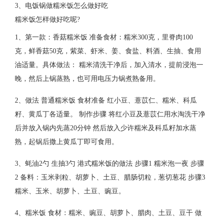
3、
电饭锅做糯米饭怎么做好吃
糯米饭怎样做好吃呢?
1、第一款：香菇糯米饭 准备食材：糯米300克，里脊肉100
克，鲜香菇50克，紫菜、虾米、姜、食盐、料酒、生抽、食用
油适量。具体做法： 糯米清洗干净后，加入清水，提前浸泡一
晚，然后上锅蒸熟，也可用电压力锅煮熟备用。
2、做法 普通糯米饭 食材准备 红小豆、薏苡仁、糯米、科瓜
籽、黄瓜丁各适量。 制作步骤 将红小豆及薏苡仁用水淘洗干净
后并放入锅内先蒸20分钟 然后放入少许糯米及科瓜籽加水蒸
熟，起锅后撒上黄瓜丁即可食用。
3、蚝油2勺 生抽3勺 港式糯米饭的做法 步骤1 糯米泡一夜 步骤
2 备料：玉米剥粒、胡萝卜、土豆、腊肠切粒，葱切葱花 步骤3
糯米、玉米、胡萝卜、土豆、豌豆。
4、糯米饭 食材：糯米、豌豆、胡萝卜、腊肉、土豆、豆干 做