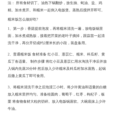
法： 所有食材切丁。油热下锅翻炒，放生抽、蚝油、盐、鸡
精。加水煮开。和糯米一起倒入电饭煲。蒸熟后搅拌开即可。
糯米饭怎么做好吃?
1、第一步：香菇提前泡发，再将糯米清洗一遍，放电饭锅里
面，加水煮成熟饭，接着把芹菜的老叶子摘掉，跟蒜苗一起清
洗干净，再分开切成约2厘米长的小段，装盘备用。
2、普通糯米饭 食材准备 红小豆、薏苡仁、糯米、科瓜籽、黄
瓜丁各适量。 制作步骤 将红小豆及薏苡仁用水淘洗干净后并放
入锅内先蒸20分钟 然后放入少许糯米及科瓜籽加水蒸熟，起锅
后撒上黄瓜丁即可食用。
3、将糯米清洗干净之后泡浸三小时。将少许黄油和适量的白糖
放入糯米里拌均匀。准备桂圆肉，葡萄干，红枣，枸杞子，板
栗 将食物食材大粒的切碎。放入电饭锅蒸软。大碗底抹上少许
牛油。