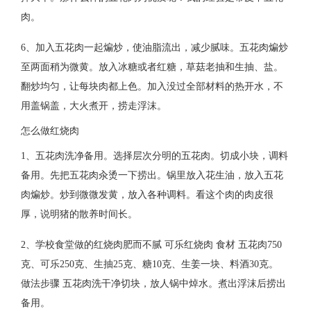
肉。
6、加入五花肉一起煸炒，使油脂流出，减少腻味。五花肉煸炒
至两面稍为微黄。放入冰糖或者红糖，草菇老抽和生抽、盐。
翻炒均匀，让每块肉都上色。加入没过全部材料的热开水，不
用盖锅盖，大火煮开，捞走浮沫。
怎么做红烧肉
1、五花肉洗净备用。选择层次分明的五花肉。切成小块，调料
备用。先把五花肉汆烫一下捞出。锅里放入花生油，放入五花
肉煸炒。炒到微微发黄，放入各种调料。看这个肉的肉皮很
厚，说明猪的散养时间长。
2、学校食堂做的红烧肉肥而不腻 可乐红烧肉 食材 五花肉750
克、可乐250克、生抽25克、糖10克、生姜一块、料酒30克。
做法步骤 五花肉洗干净切块，放人锅中焯水。煮出浮沫后捞出
备用。