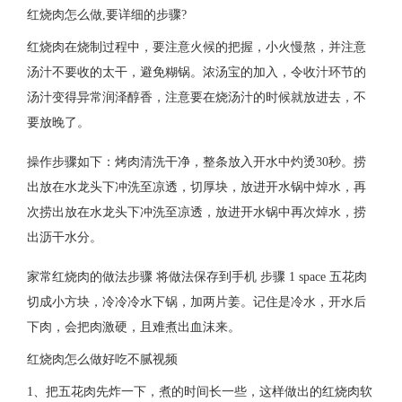
红烧肉怎么做,要详细的步骤?
红烧肉在烧制过程中，要注意火候的把握，小火慢熬，并注意
汤汁不要收的太干，避免糊锅。浓汤宝的加入，令收汁环节的
汤汁变得异常润泽醇香，注意要在烧汤汁的时候就放进去，不
要放晚了。
操作步骤如下：烤肉清洗干净，整条放入开水中灼烫30秒。捞
出放在水龙头下冲洗至凉透，切厚块，放进开水锅中焯水，再
次捞出放在水龙头下冲洗至凉透，放进开水锅中再次焯水，捞
出沥干水分。
家常红烧肉的做法步骤 将做法保存到手机 步骤 1 space 五花肉
切成小方块，冷冷冷水下锅，加两片姜。记住是冷水，开水后
下肉，会把肉激硬，且难煮出血沫来。
红烧肉怎么做好吃不腻视频
1、把五花肉先炸一下，煮的时间长一些，这样做出的红烧肉软