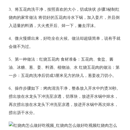
3、将五花肉洗干净，按照喜欢的大小，切成块状 步骤3秘制红
烧肉的家常做法 将切好的五花肉冷水下锅，加入姜片，并且倒
入适量的料酒，大火煮开后、焯一下，撇去浮沫。
4、微火慢煨出来，好吃全在火候。做法却超级简单，说有手就
会做不为过。
5、第一种做法：红烧五花肉 食材准备：五花肉、食盐、酱
油、冰糖、葱、姜、料酒、植物油、水 红烧五花肉的做法：第
一步：五花肉洗净后切成3厘米见方的块儿，葱姜改刀切小。
6、操作步骤如下：烤肉清洗干净，整条放入开水中灼烫30秒。
捞出放在水龙头下冲洗至凉透，切厚块，放进开水锅中焯水，
再次捞出放在水龙头下冲洗至凉透，放进开水锅中再次焯水，
捞出沥干水分。