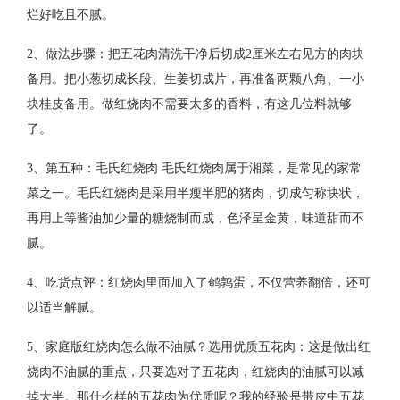
烂好吃且不腻。
2、做法步骤：把五花肉清洗干净后切成2厘米左右见方的肉块
备用。把小葱切成长段、生姜切成片，再准备两颗八角、一小
块桂皮备用。做红烧肉不需要太多的香料，有这几位料就够
了。
3、第五种：毛氏红烧肉 毛氏红烧肉属于湘菜，是常见的家常
菜之一。毛氏红烧肉是采用半瘦半肥的猪肉，切成匀称块状，
再用上等酱油加少量的糖烧制而成，色泽呈金黄，味道甜而不
腻。
4、吃货点评：红烧肉里面加入了鹌鹑蛋，不仅营养翻倍，还可
以适当解腻。
5、家庭版红烧肉怎么做不油腻？选用优质五花肉：这是做出红
烧肉不油腻的重点，只要选对了五花肉，红烧肉的油腻可以减
掉大半。那什么样的五花肉为优质呢？我的经验是带皮中五花