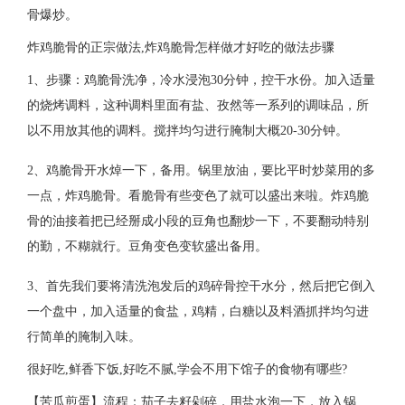
骨爆炒。
炸鸡脆骨的正宗做法,炸鸡脆骨怎样做才好吃的做法步骤
1、步骤：鸡脆骨洗净，冷水浸泡30分钟，控干水份。加入适量
的烧烤调料，这种调料里面有盐、孜然等一系列的调味品，所
以不用放其他的调料。搅拌均匀进行腌制大概20-30分钟。
2、鸡脆骨开水焯一下，备用。锅里放油，要比平时炒菜用的多
一点，炸鸡脆骨。看脆骨有些变色了就可以盛出来啦。炸鸡脆
骨的油接着把已经掰成小段的豆角也翻炒一下，不要翻动特别
的勤，不糊就行。豆角变色变软盛出备用。
3、首先我们要将清洗泡发后的鸡碎骨控干水分，然后把它倒入
一个盘中，加入适量的食盐，鸡精，白糖以及料酒抓拌均匀进
行简单的腌制入味。
很好吃,鲜香下饭,好吃不腻,学会不用下馆子的食物有哪些?
【苦瓜煎蛋】流程：茄子去籽剁碎，用盐水泡一下，放入锅