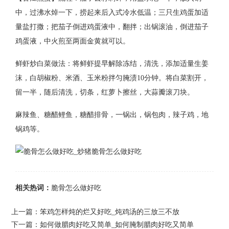
中，过沸水焯一下，捞起来后入式冷水低温；三只生鸡蛋加适
量盐打撒；把茄子倒进鸡蛋液中，翻拌；出锅滚油，倒进茄子
鸡蛋液，中火煎至两面金黄就可以。
鲜虾炒白菜做法：将鲜虾提早解除冻结，清洗，添加适量生姜
沫，白胡椒粉、米酒、玉米粉拌匀腌渍10分钟。将白菜割开，
留一半，随后清洗，切条，红萝卜擦丝，大蒜瓣滚刀块。
麻辣鱼、糖醋鲤鱼，糖醋排骨，一锅出，锅包肉，辣子鸡，地
锅鸡等。
相关热词：
脆骨怎么做好吃
上一篇：
笨鸡怎样炖的烂又好吃_炖鸡汤的三放三不放
下一篇：
如何做腊肉好吃又简单_如何腌制腊肉好吃又简单