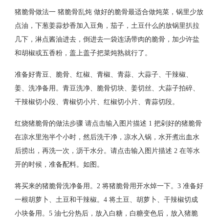
猪脆骨做法一 猪脆骨乱炖 做好的脆骨最适合做炖菜，锅里少放
点油，下葱姜蒜炒香加入豆角，茄子，土豆什么的放锅里扒拉
几下，淋点酱油进去，倒进去一袋连汤带肉的脆骨，加少许盐
和胡椒或五香粉，盖上盖子把菜炖熟就行了。
准备好青豆、脆骨、红椒、青椒、青蒜、大蒜子、干辣椒、
姜、洗净备用。青豆洗净、脆骨切块、姜切丝、大蒜子拍碎、
干辣椒切小段、青椒切小片、红椒切小片、青蒜切段。
红烧猪脆骨的做法步骤 请点击输入图片描述 1 把剁好的猪脆骨
在凉水里泡半个小时，然后洗干净，凉水入锅，水开煮出血水
后捞出，再洗一次，沥干水分。请点击输入图片描述 2 在等水
开的时候，准备配料。如图。
将买来的猪脆骨洗净备用。2 将猪脆骨用开水焯一下。3 准备好
一根胡萝卜、土豆和干辣椒。4 将土豆、胡萝卜、干辣椒切成
小块备用。5 油七分热后，放入白糖，白糖变色后，放入猪脆