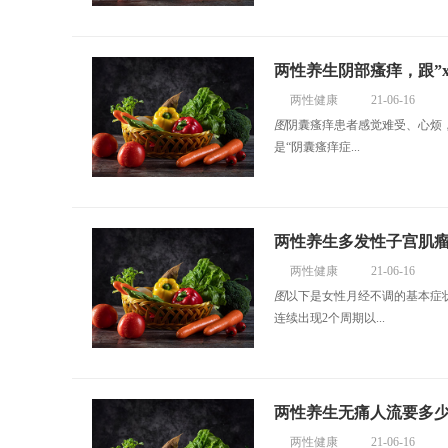
两性养生阴部瘙痒，跟”x
两性健康
21-06-16
图
阴囊瘙痒患者感觉难受、心烦
是“阴囊瘙痒症...
两性养生多发性子宫肌
两性健康
21-06-16
图
以下是女性月经不调的基本症状
连续出现2个周期以...
两性养生无痛人流要多
两性健康
21-06-16