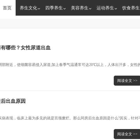
首页
养生文化
四季养生
美容养生
运动养生
饮食养生
因有哪些？女性尿道出血
阴部附近，使细菌容易侵入尿道;加上春季气温通常可达20℃以上，人体出汗多，女性
阅读全文 >>
房后出血原因
疾病表现，临床上最为多见的就是宫颈糜烂。那么同房后出血原因是什么?其实，针对
阅读全文 >>