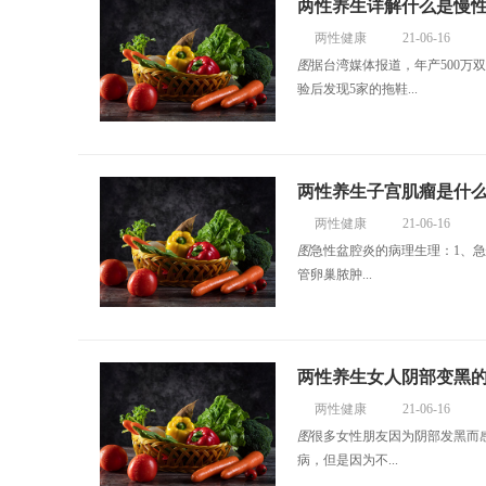
两性养生详解什么是慢
两性健康
21-06-16
图
据台湾媒体报道，年产500万
验后发现5家的拖鞋...
两性养生子宫肌瘤是什
两性健康
21-06-16
图
急性盆腔炎的病理生理：1、
管卵巢脓肿...
两性养生女人阴部变黑
两性健康
21-06-16
图
很多女性朋友因为阴部发黑而
病，但是因为不...