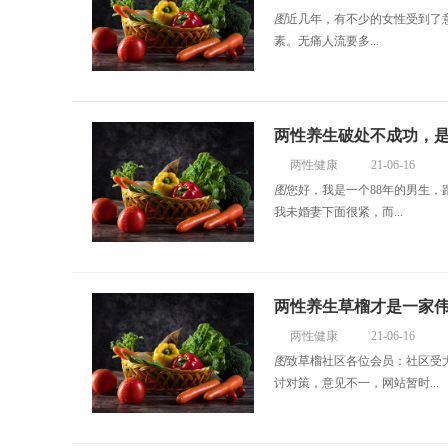
图
近几年，有不少的女性受到了
素。无痛人流要多...
两性养生破处不成功，
两性健康
21-06-16
图
您好，我是一个88年的男生
我未婚妻下面很紧，而...
两性养生草榴才是一家
两性健康
21-06-16
图
致草榴社区各位会员：社区受
讨对策，意见不一，网站暂时...