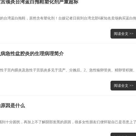
性宫颈炎台湾蓝白拖鞋塑化剂严重超标
双的台湾蓝白拖鞋，居然含有塑化剂！台媒记者日前到台湾北部6家知名卖场购买蓝白
阅读全文 >>
么病急性盆腔炎的生理病理简介
急性子宫内膜炎及急性子宫肌炎多见于流产、分娩后。2、急性输卵管炎、精卵管积脓
阅读全文 >>
的原因是什么
感到十分困扰，再加上不了解阴部发黑的原因，很多女性朋友们便怀疑自己是否患上