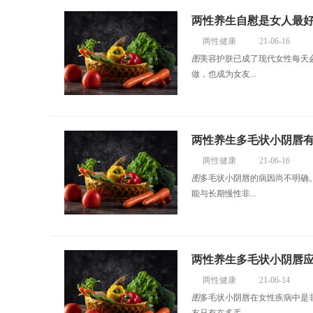
两性养生自慰是女人最
两性健康
21-06-16
图
美容护肤已成了现代女性每天
做，也成为女友...
两性养生多毛状小阴唇
两性健康
21-06-16
图
多毛状小阴唇的病因尚不明确
能与长期慢性非...
两性养生多毛状小阴唇
两性健康
21-06-14
图
多毛状小阴唇在女性疾病中是