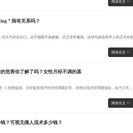
阅读全文 >>
ing＂病有关系吗？
，但又不好说出口，还不能随手就挠挠，总之非常尴尬。这种毛病在医学上的正式名
阅读全文 >>
瘤的危害你了解了吗？女性月经不调的基
：1.经期提前。月经提前指平时月经周期正常，突然出现月经周期缩短，短于21天，
阅读全文 >>
少钱？可视无痛人流术多少钱？