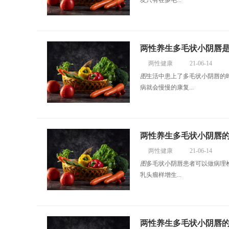
友只有在多毛...
两性养生多毛状小阴唇
两性健康
21-06-14
图
生活中患上了多毛状小阴唇的
病就会慢慢的康复...
两性养生多毛状小阴唇
两性健康
21-06-14
图
多毛状小阴唇患者可以做病理
乳头瘤样增生...
两性养生多毛状小阴唇