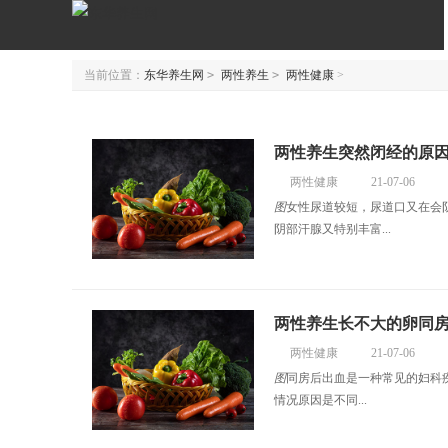
当前位置：
东华养生网
>
两性养生
>
两性健康
>
两性养生突然闭经的原
两性健康
21-07-06
图
女性尿道较短，尿道口又在会
阴部汗腺又特别丰富...
两性养生长不大的卵同
两性健康
21-07-06
图
同房后出血是一种常见的妇科
情况原因是不同...