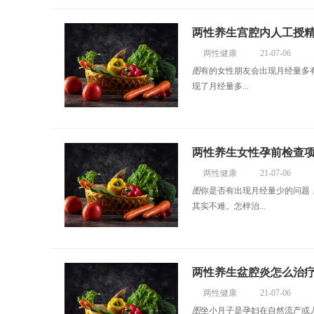
两性养生宫腔内人工授
两性健康
21-07-06
图
有的女性朋友会出现月经量多
现了月经量多...
两性养生女性孕前检查
两性健康
21-07-06
图
你是否有出现月经量少的问题
其实不难。怎样治...
两性养生盆腔炎怎么治
两性健康
21-07-06
图
坐小月子是孕妇在自然流产或