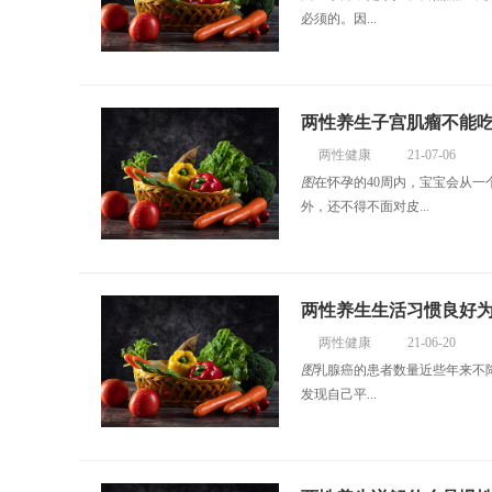
必须的。因...
两性养生子宫肌瘤不能
两性健康
21-07-06
图
在怀孕的40周内，宝宝会从一
外，还不得不面对皮...
两性养生生活习惯良好
两性健康
21-06-20
图
乳腺癌的患者数量近些年来不
发现自己平...