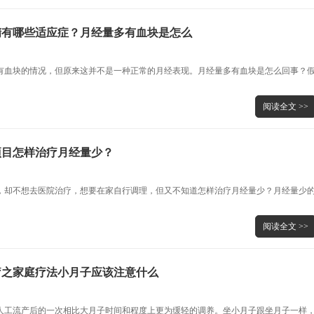
精有哪些适应症？月经量多有血块是怎么
有血块的情况，但原来这并不是一种正常的月经表现。月经量多有血块是怎么回事？
阅读全文 >>
项目怎样治疗月经量少？
，却不想去医院治疗，想要在家自行调理，但又不知道怎样治疗月经量少？月经量少
阅读全文 >>
疗之家庭疗法小月子应该注意什么
人工流产后的一次相比大月子时间和程度上更为缓轻的调养。坐小月子跟坐月子一样