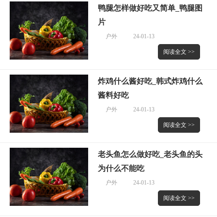
鸭腿怎样做好吃又简单_鸭腿图
片
户外
24-01-13
阅读全文 >>
炸鸡什么酱好吃_韩式炸鸡什么
酱料好吃
户外
24-01-13
阅读全文 >>
老头鱼怎么做好吃_老头鱼的头
为什么不能吃
户外
24-01-13
阅读全文 >>