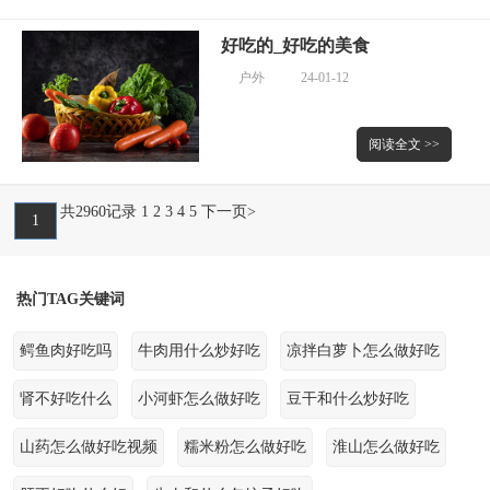
好吃的_好吃的美食
户外
24-01-12
阅读全文 >>
共2960记录
1
2
3
4
5
下一页>
1
热门TAG关键词
鳄鱼肉好吃吗
牛肉用什么炒好吃
凉拌白萝卜怎么做好吃
肾不好吃什么
小河虾怎么做好吃
豆干和什么炒好吃
山药怎么做好吃视频
糯米粉怎么做好吃
淮山怎么做好吃