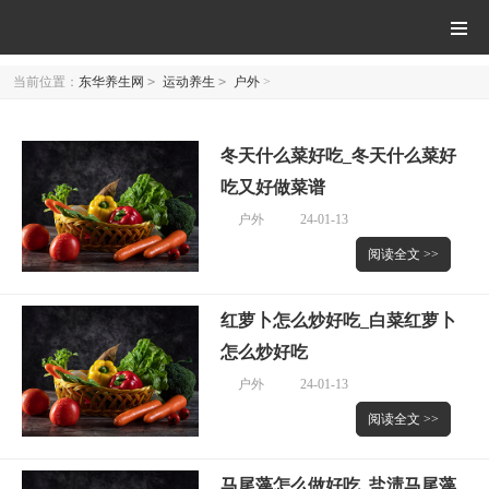
当前位置：
东华养生网
>
运动养生
>
户外
>
冬天什么菜好吃_冬天什么菜好
吃又好做菜谱
户外
24-01-13
阅读全文 >>
红萝卜怎么炒好吃_白菜红萝卜
怎么炒好吃
户外
24-01-13
阅读全文 >>
马尾藻怎么做好吃_盐渍马尾藻